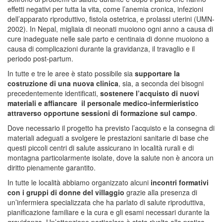
effetti negativi per tutta la vita, come l’anemia cronica, infezioni
dell’apparato riproduttivo, fistola ostetrica, e prolassi uterini (UMN-
2002). In Nepal, migliaia di neonati muoiono ogni anno a causa di
cure inadeguate nelle sale parto e centinaia di donne muoiono a
causa di complicazioni durante la gravidanza, il travaglio e il
periodo post-partum.
In tutte e tre le aree è stato possibile sia
supportare la
costruzione di una nuova clinica
, sia, a seconda dei bisogni
precedentemente identificati,
sostenere l’acquisto di nuovi
materiali e affiancare il personale medico-infermieristico
attraverso opportune sessioni di formazione sul campo
.
Dove necessario il progetto ha previsto l’acquisto e la consegna di
materiali adeguati a svolgere le prestazioni sanitarie di base che
questi piccoli centri di salute assicurano in località rurali e di
montagna particolarmente isolate, dove la salute non è ancora un
diritto pienamente garantito.
In tutte le località abbiamo organizzato alcuni
incontri formativi
con i gruppi di donne del villaggio
grazie alla presenza di
un’infermiera specializzata che ha parlato di salute riproduttiva,
pianificazione familiare e la cura e gli esami necessari durante la
gravidanza. Un’attenzione particolare è stata rivolta alla pratica