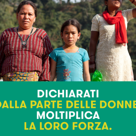
a creare fiducia e a ripristinare un certo
controllo sulla loro vita.
Tra le attività che Apeiron si propone di
realizzare, menzioniamo:
condizioni per abitare in un
realizzare le
ambiente di vita semi protetto
in cui
respirare un clima di normalità;
l’indipendenza
aiutare a realizzare
economica e professionale
delle madri;
rete di servizi a supporto
costruire una
del percorso esperienziale della
madre
, in grado di fungere da punti di
riferimento con cui confrontarsi per
dubbi e difficoltà e per allargare il proprio
bagaglio di risorse e abilità, garantendo
in questo modo un ambiente ricco di
opportunità, di socializzazione e di
attività esterne per i bambini;