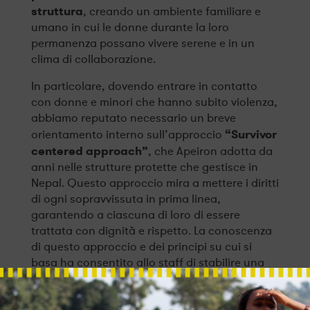
struttura
, creando un ambiente familiare e
umano in cui le donne durante la loro
permanenza possano vivere serene e in un
clima di collaborazione.
In particolare, dovendo entrare in contatto
con donne e minori che hanno subito violenza,
abbiamo reputato necessario un breve
“Survivor
orientamento interno sull’approccio
centered approach”
, che Apeiron adotta da
anni nelle strutture protette che gestisce in
Nepal. Questo approccio mira a mettere i diritti
di ogni sopravvissuta in prima linea,
garantendo a ciascuna di loro di essere
trattata con dignità e rispetto. La conoscenza
di questo approccio e dei principi su cui si
basa ha consentito allo staff di stabilire una
relazione con i nuclei residenti volta a
promuovere la loro sicurezza emotiva e fisica,