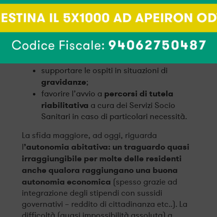
un personale
aiutare a costruire
progetto di vita delle ospiti
che
consenta di mettere a frutto potenzialità,
realizzare le proprie aspirazioni,
sperimentare un ruolo genitoriale più
maturo;
supportare le ospiti in situazioni di
gravidanze
;
percorsi di tutela
favorire l’avvio a
riabilitativa
a cura dei Servizi Socio
Sanitari in caso di particolari necessità.
La sfida maggiore, ad oggi, riguarda
’autonomia abitativa: un traguardo quasi
l
irraggiungibile per molte delle residenti
anche qualora raggiungano una buona
autonomia economica
(spesso grazie ad
integrazione degli stipendi con sussidi
governativi – reddito di cittadinanza etc..). La
difficoltà (quasi impossibilità assoluta) a