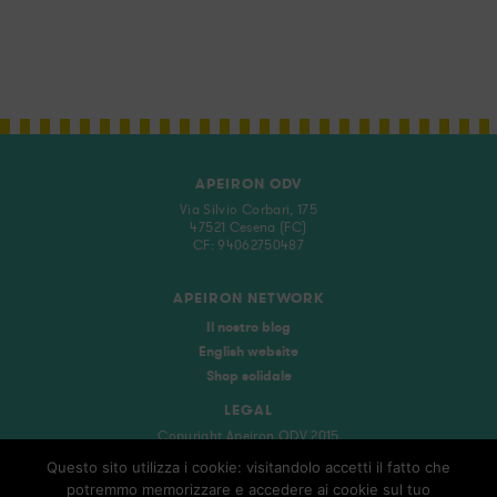
APEIRON ODV
Via Silvio Corbari, 175
47521 Cesena (FC)
CF: 94062750487
APEIRON NETWORK
Il nostro blog
English website
Shop solidale
LEGAL
Copyright Apeiron ODV 2015
Privacy policy
Questo sito utilizza i cookie: visitandolo accetti il fatto che
potremmo memorizzare e accedere ai cookie sul tuo
SOCIAL