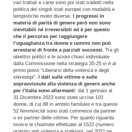
vari trattati e carte sono poi stati tradotti nella
politica dei singoli stati europei con modalità e
tempistiche molto diverse.
I progressi in
materia di parità di genere però non sono
inevitabili né irreversibili ed è per questo
che il percorso per raggiungere
l’uguaglianza tra donne e uomini non può
arrestarsi di fronte a parziali successi.
Tra gli
obiettivi politici e le azioni chiavi individuate
dalla Commissione nella strategia 20-25 vi è al
primo posto “Liberarsi della violenza e degli
stereotipi”.
I dati sulle vittime e sulle
sopravvissute alla violenza di genere anche
per l’Italia sono allarmanti
: dal 1 gennaio al
31 Dicembre 2023 sono state uccise 103
donne, di cui 88 in ambito familiare e tra queste
52 femminicidi sono stati commessi da partner
o ex partner delle vittime. Per quanto riguarda
invece le chiamate effettuate al 1522 (numero
gratuito anti violenza e stalking), nel 2022 ne